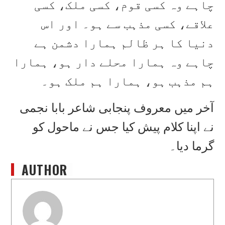
چاہے وہ کسی قوم، کسی ملک، کسی
علاقے، کسی مذہب سے ہو۔ اور اس
دنیا کا ہر ظالم ہمارا دشمن ہے
چاہے وہ ہمارا محلے دار ہو، ہمارا
ہم مذہب ہو، ہمارا ہم ملک ہو۔
آخر میں معروف پنجابی شاعر بابا نجمی
نے اپنا کلام پیش کیا جس نے ماحول کو
گرما دیا۔
AUTHOR