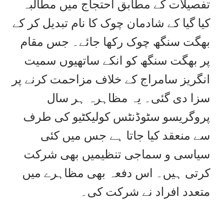
تفصیلات کے مطابق احتجاج میں مطالبہ
کیا گیا کے شادمان چوک کا نام تبدیل کر کے
بھگت سنگھ چوک رکھا جائے۔ جس مقام
پر بھگت سنگھ کو انکے ساتھیوں سمیت
انگریز سامراج کے خلاف مزاحمت کرنے پر
سزا دی گئی۔ یہ مظاہرہ ہر سال
پروگریسو سٹوڈنٹس کولیکٹیو کی طرف
سے منعقد کیا جاتا ہے جس میں کئی
سیاسی و سماجی تنظیمیں بھی شرکت
کرتی ہیں۔ اس دفعہ بھی مظاہرے میں
متعدد افراد نے شرکت کی۔