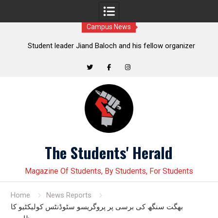
Campus News
t
Student leader Jiand Baloch and his fellow organizer
s
Younas Baloch forcefully abducted by security personnel
Twitter
Facebook
Instagram
Skip
to
content
The Students' Herald
Magazine Of Students, By Students, For Students
Home
News Reports
بھگت سنگھ کی برسی پر پروگریسو سٹوڈنٹس کولیکٹیو کا