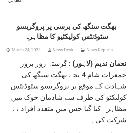
مظاہرہ
بھگت سنگھ کی برسی پر پروگریسو
سٹوڈنٹس کولیکٹیو کا مظاہرہ
March 24, 2023
News Desk
News Reports
نعمان
ندیم (لاہور) :
گزشتہ روز بروز
جمعرات شام 4 بجے بھگت سنگھ کی
شہادت کے موقع پر پروگریسو سٹوڈنٹس
کولیکٹو کی طرف سے شادمان چوک میں
مظاہرہ کیا گیا جس میں متعدد افراد نے
شرکت کی۔