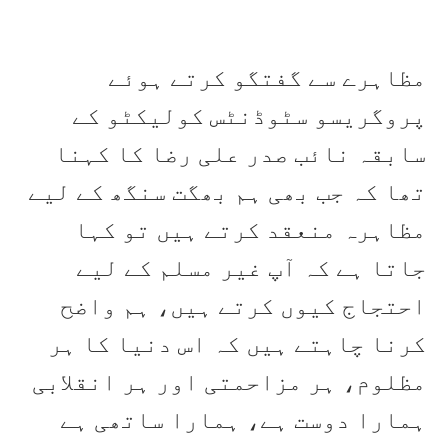
مظاہرے سے گفتگو کرتے ہوئے
پروگریسو سٹوڈنٹس کولیکٹو کے
سابقہ نائب صدر علی رضا کا کہنا
تھا کہ جب بھی ہم بھگت سنگھ کے لیے
مظاہرہ منعقد کرتے ہیں تو کہا
جاتا ہے کہ آپ غیر مسلم کے لیے
احتجاج کیوں کرتے ہیں، ہم واضح
کرنا چاہتے ہیں کہ اس دنیا کا ہر
مظلوم، ہر مزاحمتی اور ہر انقلابی
ہمارا دوست ہے، ہمارا ساتھی ہے