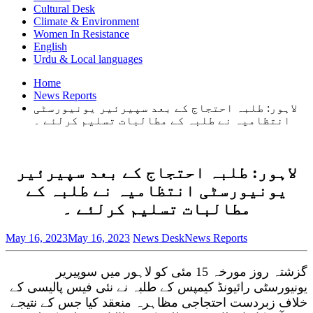
Cultural Desk
Climate & Environment
Women In Resistance
English
Urdu & Local languages
Home
News Reports
لاہور: طلبہ احتجاج کے بعد سپیرئیر یونیورسٹی
انتظامیہ نے طلبہ کے مطالبات تسلیم کرلئے ۔
لاہور: طلبہ احتجاج کے بعد سپیرئیر
یونیورسٹی انتظامیہ نے طلبہ کے
مطالبات تسلیم کرلئے ۔
May 16, 2023
May 16, 2023
News Desk
News Reports
گزشتہ روز مورخہ 15 مئی کو لاہور میں سوپیریر
یونیورسٹی رائیونڈ کیمپس کے طلبہ نے نئی فیس پالیسی کے
خلاف زبردست احتجاجی مظاہرہ منعقد کیا جس کے نتیجے