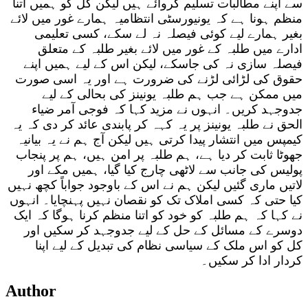
سے اپنے مطالبات تسلیم کروائے ہیں لیکن کل کو ہمیں اتنا
منظم ہونا ہے کہ یونیورسٹی انتظامیہ ہمارے غور میں لائے
بغیر ہمارے لیے کوئی فیصلہ نہ لے سکے، کسی تعلیمی
ادارے میں طلبہ کے غور میں لائے بغیر طلبہ کے متعلق
فیصلہ سازی نہ کی جاسکے، لیکن اس کے لیے ہمیں اپنے
حقوق کی لڑائی لڑنے کی ضرورت ہے اور یہ اسی صورت
میں ممکن ہے جب ہم طلبہ یونینز کی بحالی کے لیے
جدوجہد کریں۔ انہوں نے مزید کہا کہ فوجی آمر ضیاء
الحق نے طلبہ یونینز پر یہ کہہ کر پابندی عائد کر دی کہ یہ
کیمپس میں انتشار پیدا کرتی ہیں لیکن آج ہم نے یہ بیانیہ
جھوٹا ثابت کر دیا ہے، ہم طلبہ پر امن ہیں، ہم پر پنجاب
پولیس کی جانب سے لاٹھی چارج کیا گیا، ہمیں مکے اور
لاتیں ماری گئیں لیکن ہم نے اس کے باوجود جواباً کچھ نہیں
کیا حتی کہ کسی املاک تک کو نقصان نہیں پہنچایا۔ انہوں
نے کہا کہ ہم طلبہ کو خود کو اتنا منظم کرنا ہوگا کہ ایک
دوسرے کے مسائل کے حل کے لیے جدوجہد کر سکیں اور
کل کو اس ملک کے سیاسی نظام کی تبدیل کے لیے اپنا
کردار ادا کر سکیں۔
Author