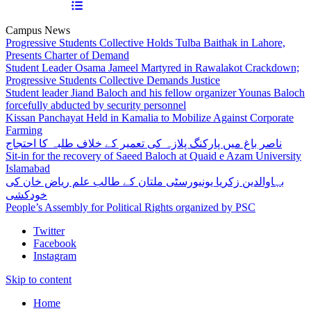
Campus News
Progressive Students Collective Holds Tulba Baithak in Lahore,
Presents Charter of Demand
Student Leader Osama Jameel Martyred in Rawalakot Crackdown;
Progressive Students Collective Demands Justice
Student leader Jiand Baloch and his fellow organizer Younas Baloch
forcefully abducted by security personnel
Kissan Panchayat Held in Kamalia to Mobilize Against Corporate
Farming
ناصر باغ میں پارکنگ پلازہ کی تعمیر کے خلاف طلبہ کا احتجاج
Sit-in for the recovery of Saeed Baloch at Quaid e Azam University
Islamabad
بہاوالدین زکریا یونیورسٹی ملتان کے طالب علم ریاض خان کی
خودکشی
People’s Assembly for Political Rights organized by PSC
Twitter
Facebook
Instagram
Skip to content
Home