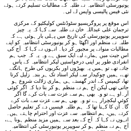
یونیورسٹی انتظامیہ نے طلبہ کے مطالبات تسلیم کرتے ہوئے
نئی فیس پالیسی واپس لے لی۔
اس موقع پر پروگریسیو سٹوڈنٹس کولیکٹیو کے مرکزی
ترجمان علی عبداللہ خان نے طلبہ سے کہا کہ یہ چیز
سوپیریر یونیورسٹی کی تاریخ میں پہلی بار ہوئی ہے کہ
طلبہ نے منظم اور اگھٹا ہو کر یونیورسٹی انتظامیہ کو اپنے
مطالبات منوانے پر مجبور کر دیا۔ انہوں نے کہا کہ آج کی
اس جیت میں ہمارے لیے ایک سبق ہے وہ یہ کہ جب ہم
انفرادی طور پر اپنی درخواستیں لیکر انتظامیہ کے پاس
جاتے تھے تو ہمیں یہ بھیڑوں اور بکریوں کی طرح ہانگتے
تھے، ہمیں چوکیدار سے لیکر استاد تک ہر بندہ زلیل کرتا
تھا، کیمپس کے اندر گھستے ہی ہماری زلالت شروع ہو
جاتی تھی لیکن آج ہم نے منظم ہو کر بتا دیا کہ اگر کوئی
آر۔او ہے تو وہ بھی ہم سے عزت سے بات کرے گا اگر
کوئی لیکچرار ہے تو وہ بھی ہم سے عزت سے بات کرے
گا۔ اُن کا کہنا تھا کہ ہم طلبہ فیسیں دے کر تعلیم حاصل
کرتے ہیں، ہم انتظامیہ سے عزت اور احترام چاہتے ہیں۔
انہوں نے کہا کہ آج کے بعد سے ہمیں مزید منظم ہونا ہے،
آج ہم نے منظم ہو کر سوپیریر یونیورسٹی کی انتظامیہ