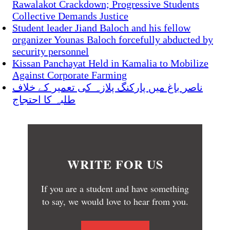
Rawalakot Crackdown; Progressive Students
Collective Demands Justice
Student leader Jiand Baloch and his fellow
organizer Younas Baloch forcefully abducted by
security personnel
Kissan Panchayat Held in Kamalia to Mobilize
Against Corporate Farming
ناصر باغ میں پارکنگ پلازہ کی تعمیر کے خلاف
طلبہ کا احتجاج
WRITE FOR US
If you are a student and have something
to say, we would love to hear from you.