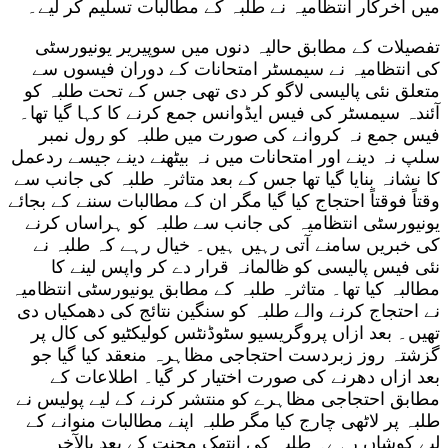
میں آخرکار انتظامیہ نے طلبہ کے مطالبات تسلیم کر لیے۔
تفصیلات کے مطابق حالیہ دنوں میں سوپیریر یونیورسٹی
کی انتظامیہ نے سیمسٹر امتحانات کے دوران فیسوں سے
متعلق نئی پالیسی لاگو کر دی تھی جس کے تحت طلبہ کو
آئندہ سیمسٹر کی فیس ایڈوانس جمع کرنے کا کہا گیا تھا۔
فیس جمع نہ کروانے کی صورت میں طلبہ کو رول نمبر
سلپ نہ دینے اور امتحانات میں نہ بیٹھنے دینے جیسے ردعمل
کا نشانہ بنایا گیا تھا جس کے بعد متاثرہ طلبہ کی جانب سے
وقتاً فوقتاً احتجاج کیا گیا مگر ان کے مطالبات سننے کے بجائے
یونیورسٹی انتظامیہ کی جانب سے طلبہ کو ہراساں کرنے
کی خبریں سامنے آتی رہیں ہیں۔ خیال رہے کہ طلبہ نے
نئی فیس پالیسی کو ظالمانہ قرار دے کر واپس لینے کا
مطالبہ کیا تھا۔ متاثرہ طلبہ کے مطابق یونیورسٹی انتظامیہ
نے احتجاج کرنے والے طلبہ کو سنگین نتائج کی دھمکیاں دی
تھیں۔ بعد ازاں پروگریسیو سٹوڈنٹس کولیکٹیو کی کال پر
گزشتہ روز زبردست احتجاجی مظاہرہ منعقد کیا گیا جو
بعد ازاں دھرنے کی صورت اختیار کر گیا۔ اطلاعات کے
مطابق احتجاجی مظاہرے کو منتشر کرنے کے لیے پولیس نے
طلبہ پر لاٹھی چارج کیا مگر طلبہ اپنے مطالبات منوانے کے
لیے کوشاں رہے۔ طلبہ کی انتھک محنت کے بعد بالآخر