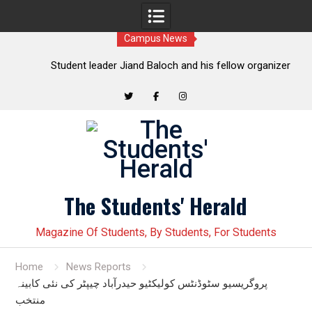
Campus News
t
Student leader Jiand Baloch and his fellow organizer
s
Younas Baloch forcefully abducted by security personnel
Twitter
Facebook
Instagram
Skip
to
content
The Students' Herald
Magazine Of Students, By Students, For Students
Home
News Reports
پروگریسیو سٹوڈنٹس کولیکٹیو حیدرآباد چیپٹر کی نئی کابینہ
منتخب