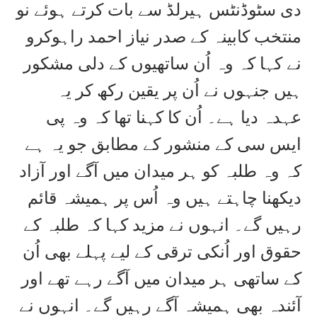
دی سٹوڈنٹس ہیرلڈ سے بات کرتے ہوئے نو
منتخب کابینہ کے صدر نیاز احمد راہوکرو
نے کہا کہ وہ اُن ساتھیوں کے دلی مشکور
ہیں جنہوں نے اُن پر یقین رکھ کر یہ
عہدہ دیا ہے۔ اُن کا کہنا تھا کہ وہ پی
ایس سی کے منشور کے مطابق جو یہ ہے
کہ وہ طلبہ کو ہر میدان میں آگے اور آزاد
دیکھنا چاہتے ہیں وہ اُس پر ہمیشہ قائم
رہیں گے۔ انہوں نے مزید کہا کہ طلبہ کے
حقوق اور اُنکی ترقی کے لیے پہلے بھی اُن
کے ساتھی ہر میدان میں آگے رہے تھے اور
آئندہ بھی ہمیشہ آگے رہیں گے۔ انہوں نے