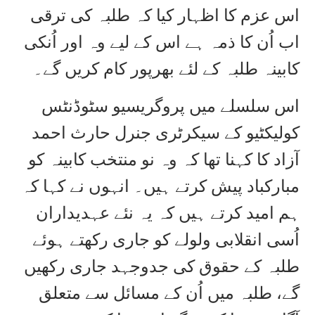
اس عزم کا اظہار کیا کہ طلبہ کی ترقی
اب اُن کا ذمہ ہے اس کے لیے وہ اور اُنکی
کابینہ طلبہ کے لئے بھرپور کام کریں گے۔
اس سلسلے میں پروگریسیو سٹوڈنٹس
کولیکٹیو کے سیکرٹری جنرل حارث احمد
آزاد کا کہنا تھا کہ وہ نو منتخب کابینہ کو
مبارکباد پیش کرتے ہیں۔ انہوں نے کہا کہ
ہم امید کرتے ہیں کہ یہ نئے عہدیداران
اُسی انقلابی ولولے کو جاری رکھتے ہوئے
طلبہ کے حقوق کی جدوجہد جاری رکھیں
گے، طلبہ میں اُن کے مسائل سے متعلق