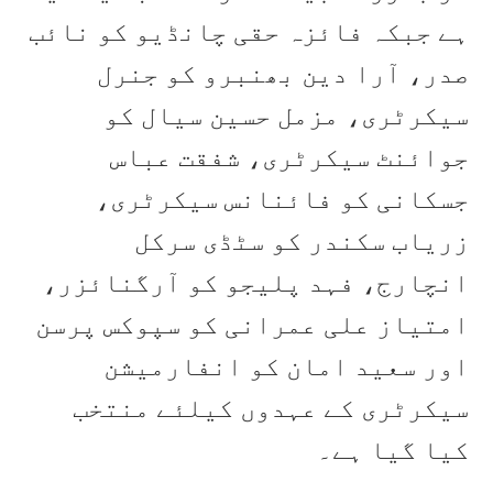
ہے جبکہ فائزہ حقی چانڈیو کو نائب
صدر، آرا دین بھنبرو کو جنرل
سیکرٹری، مزمل حسین سیال کو
جوائنٹ سیکرٹری، شفقت عباس
جسکانی کو فائنانس سیکرٹری،
زریاب سکندر کو سٹڈی سرکل
انچارج، فہد پلیجو کو آرگنائزر،
امتیاز علی عمرانی کو سپوکس پرسن
اور سعید امان کو انفارمیشن
سیکرٹری کے عہدوں کیلئے منتخب
کیا گیا ہے۔