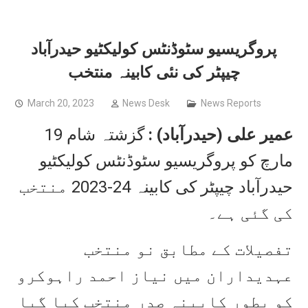
پروگریسیو سٹوڈنٹس کولیکٹیو حیدرآباد
چیپٹر کی نئی کابینہ منتخب
March 20, 2023
News Desk
News Reports
گزشتہ شام 19
) :
(حیدرآباد
علی
عمیر
مارچ کو پروگریسیو سٹوڈنٹس کولیکٹیو
حیدرآباد چیپٹر کی کابینہ 24-2023 منتخب
کی گئی ہے۔
تفصیلات کے مطابق نو منتخب
عہدیداران میں نیاز احمد راہوکرو
کو بطور کابینہ صدر منتخب کیا گیا