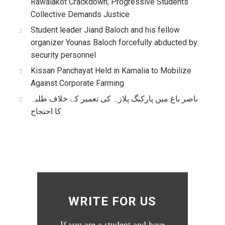
Rawalakot Crackdown; Progressive Students
Collective Demands Justice
Student leader Jiand Baloch and his fellow
organizer Younas Baloch forcefully abducted by
security personnel
Kissan Panchayat Held in Kamalia to Mobilize
Against Corporate Farming
ناصر باغ میں پارکنگ پلازہ کی تعمیر کے خلاف طلبہ
کا احتجاج
WRITE FOR US
If you are a student and have