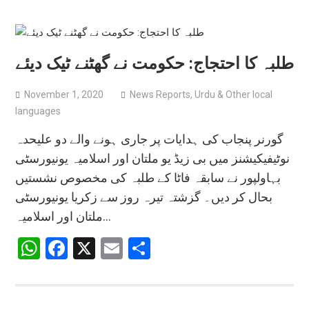
طلبہ کا احتجاج: حکومت نے گھٹنے ٹیک دیئے
November 1, 2020
News Reports
,
Urdu & Other local
languages
گورنر پنجاب کی ہدایات پر جاری ہونے والے دو علیحدہ
نوٹیفیکیشنز میں بی زیڈ یو ملتان اور اسلامیہ یونیورسٹی
بہاولپور نے سابقہ فاٹا کے طلبہ کی مخصوص نشستیں
بحال کر دیں۔ گزشتہ تیرہ روز سے زکریا یونیورسٹی
ملتان اور اسلامیہ…
WhatsApp
Facebook
X
Email
Share