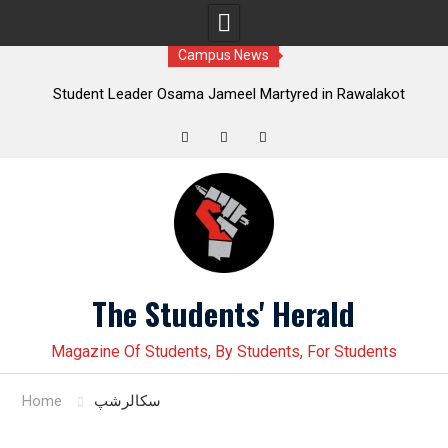
Campus News
tudent Leader Osama Jameel Martyred in Rawalakot
Student 
ackdown; Progressive Students Collective Demands
Younas Baloc
Justice
Twitter
Facebook
Instagram
Skip
to
content
The Students' Herald
Magazine Of Students, By Students, For Students
Home
سکالرشپ