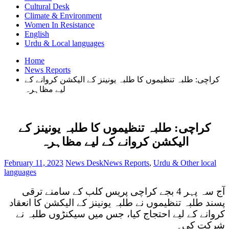
Cultural Desk
Climate & Environment
Women In Resistance
English
Urdu & Local languages
Home
News Reports
کراچی: طلبہ تنظیموں کا طلبہ یونینز کے الیکشن کروانے کے
لیے مظاہرہ
کراچی: طلبہ تنظیموں کا طلبہ یونینز کے
الیکشن کروانے کے لیے مظاہرہ
February 11, 2023
News Desk
News Reports
,
Urdu & Other local
languages
آج سہ پہر 4 بجے کراچی پریس کلب کے سامنے ترقی
پسند طلبہ تنظیموں نے طلبہ یونینز کے الیکشن کا انعقاد
کروانے کے لیے احتجاج کیا، جس میں سیکنڑوں طلبہ نے
شرکت کی۔