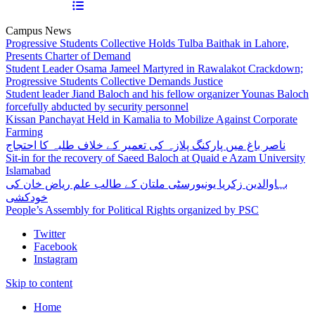
Campus News
Progressive Students Collective Holds Tulba Baithak in Lahore,
Presents Charter of Demand
Student Leader Osama Jameel Martyred in Rawalakot Crackdown;
Progressive Students Collective Demands Justice
Student leader Jiand Baloch and his fellow organizer Younas Baloch
forcefully abducted by security personnel
Kissan Panchayat Held in Kamalia to Mobilize Against Corporate
Farming
ناصر باغ میں پارکنگ پلازہ کی تعمیر کے خلاف طلبہ کا احتجاج
Sit-in for the recovery of Saeed Baloch at Quaid e Azam University
Islamabad
بہاوالدین زکریا یونیورسٹی ملتان کے طالب علم ریاض خان کی
خودکشی
People’s Assembly for Political Rights organized by PSC
Twitter
Facebook
Instagram
Skip to content
Home