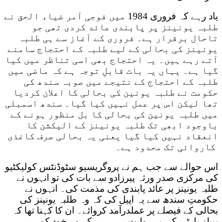
یاد رہے کہ فروری 1984 میں فوجی آمر ضیاء الحق نے
طلبہ یونینز پر پابندی عائد کردی تھی جو
تاحال برقرار ہے۔ فروری کے آغاز سے ہی طلبہ
یونینز کی بحالی کے لیے طلبہ کے احتجاج سامنے
آتے رہے ہیں۔ یہ احتجاج بھی اسی تناظر میں کیا
گیا ہے۔ یہاں یہ بات قابلِ توجہ ہے کہ ماضی میں
طلبہ کے احتجاج کے نتیجے میں صوبہ سندھ کی
حکومت نے طلبہ یونین کی بحالی کا اعلان کردیا
تھا لیکن اس پر عمل نہیں کیا گیا۔ سندھ اسمبلی
میں طلبہ یونین کی بحالی کا بل منظور ہونے کے
باوجود ابھی تک طلبہ یونینز کے الیکشن کا
انعقاد نہیں کیا گیا یعنی یہ بحالی صرف کاغذی
کاروائی تک محدود ہے۔
اس حوالے سے جب ہم نے پروگریسیو سٹوڈنٹس کولیکٹیو
کی مرکزی صدر ورثہ پیرزادو سے بات کی تو انہوں نے
طلبہ یونینز پر عائد پابندی کی مذمت کی۔ انہوں نے
حکومتِ سندھ سے یہ اپیل کی کہ وہ طلبہ یونینز کی
بحالی کے فیصلے پر عملدرآمد کروائے۔ ان کا کہنا تھا کہ
پیپلز پارٹی کی یہ روایت رہی ہے کہ وہ خود کو