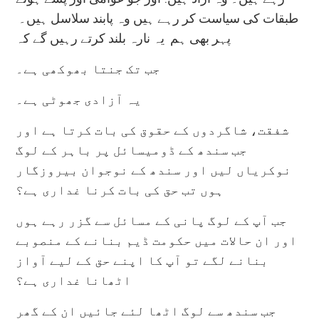
طبقات کی سیاست کر رہے ہیں وہ پابند سلاسل ہیں۔
پہر بھی ہم یہ نارہ بلند کرتے رہیں گے کہ
جب تک جنتا بھوکھی ہے۔
یہ آزادی جھوٹی ہے۔
شفقت، شاگردوں کے حقوق کی بات کرتا ہے اور
جب سندھ کے ڈومیسائل پر باہر کے لوگ
نوکریاں لیں اور سندھ کے نوجوان بیروزگار
ہوں تب حق کی بات کرنا غداری ہے؟
جب آپ کے لوگ پانی کے مسائل سے گزر رہے ہوں
اور ان حالات میں حکومت ڈیم بنانے کے منصوبے
بنانے لگے تو آپ کا اپنے حق کے لیے آواز
اٹھانا غداری ہے؟
جب سندھ سے لوگ اٹھا لئے جائیں ان کے گھر