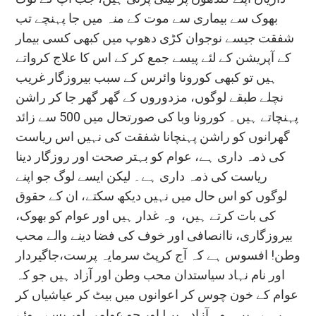
بھوک سے بیماری سے موت کے منہ میں جا پہنچے تب
شفقت جیسے نوجوان کڑی دھوپ میں کبھی کسی بیمار
کے آپریشن کے لئے پیسے جمع کر کے اس کا علاج کرواتے
ہیں تو کبھی کورونا وائرس کے سبب بیروزگار غریب
نچلے طبقے لوگوں، مزدوروں کے گھر گھر جا کر راشن
پہنچاتے ہیں۔ کورونا وبا کی صورتحال میں 500 سے زائد
گھرانوں کو راشن پہنچانا شفقت کی نہیں اس ریاست
کی ذمہ داری ہے، عوام کو بہتر صحت اور روزگار دینا
ریاست کی ذمہ داری ہے۔ لیکن ایسے لوگ جو اپنے
لوگوں کو اس حال میں نہیں دیکھ سکتے، ان کے حقوق
کی بات کرتے ہیں، وہ غدار ہیں اور عوام کو بھوک،
بیروزگاری، ناانصافی اور خوف کی فضا دینے والے محب
وطن! افسوس ہے کہ آج کرپٹ سرمایہ پرست،جاگیردار
اور نام نہاد سیاستدان محب وطن اور آزاد ہیں جو کہ
عوام کے خون چوس کر اعوانوں میں بیٹ کر عیاشیاں کر
رہے ہیں۔ وہ آزاد ہیں! اور جو عوامی اور پسے ہوئے