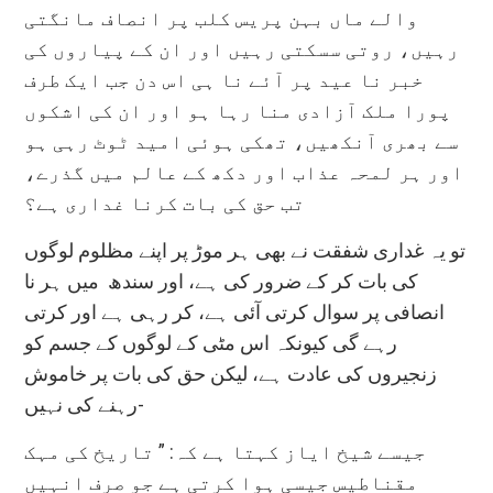
والے ماں بہن پریس کلب پر انصاف مانگتی
رہیں، روتی سسکتی رہیں اور ان کے پیاروں کی
خبر نا عید پر آئے نا ہی اس دن جب ایک طرف
پورا ملک آزادی منا رہا ہو اور ان کی اشکوں
سے بھری آنکھیں، تھکی ہوئی امید ٹوٹ رہی ہو
اور ہر لمحہ عذاب اور دکھ کے عالم میں گذرے،
تب حق کی بات کرنا غداری ہے؟
تو یہ غداری شفقت نے بھی ہر موڑ پر اپنے مظلوم لوگوں
کی بات کر کے ضرور کی ہے، اور سندھ میں ہر نا
انصافی پر سوال کرتی آئی ہے، کر رہی ہے اور کرتی
رہے گی کیونکہ اس مٹی کے لوگوں کے جسم کو
زنجیروں کی عادت ہے، لیکن حق کی بات پر خاموش
رہنے کی نہیں-
جیسے شیخ ایاز کہتا ہے کہ: ” تاریخ کی مہک
مقناطیس جیسی ہوا کرتی ہے جو صرف انہیں