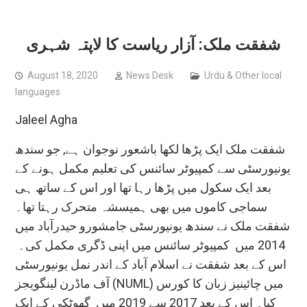
شفقت ملک: آزار ریاست کا لاپتہ شہری
August 18, 2020
News Desk
Urdu & Other local
languages
Jaleel Agha
شفقت ملک ایک پڑھا لکھا باشعور نوجوان ہے, جو سندھ
یونیورسٹی سے کمپیوٹر سائنس کی تعلیم مکمل ہونے کے
بعد ایک سکول میں پڑھا رہا تھا اور اس کے ساتھ ہی
سماجی کاموں میں بھی ہمیسشہ متحرک رہتا تھا۔
شفقت ملک نے سندھ یونیورسٹی جامشورو حیدرآباد میں
2014 میں کمپیوٹر سائنس میں اپنی ڈگری مکمل کی۔
اس کے بعد شفقت نے اسلام آباد کے اندر نمل یونیورسٹی
آف ماڈرن لینگویجز (NUML) میں چائینیز زبان کا کورس
کیا۔ اس کے بعد 2017 سے 2019 میں گھوٹکی کے ایک