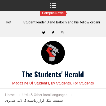
Campus News
t
Student leader Jiand Baloch and his fellow organizer
s
Younas Baloch forcefully abducted by security personnel
Twitter
Facebook
Instagram
Skip
to
content
The Students' Herald
Magazine Of Students, By Students, For Students
Home
Urdu & Other local languages
شفقت ملک: آزار ریاست کا لاپتہ شہری