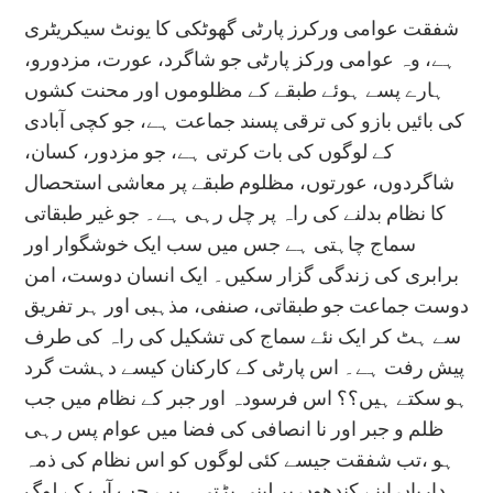
شفقت عوامی ورکرز پارٹی گھوٹکی کا یونٹ سیکریٹری
ہے، وہ عوامی ورکز پارٹی جو شاگرد، عورت، مزدورو،
ہارے پسے ہوئے طبقے کے مظلوموں اور محنت کشوں
کی بائیں بازو کی ترقی پسند جماعت ہے، جو کچی آبادی
کے لوگوں کی بات کرتی ہے، جو مزدور، کسان،
شاگردوں، عورتوں، مظلوم طبقے پر معاشی استحصال
کا نظام بدلنے کی راہ پر چل رہی ہے۔ جو غیر طبقاتی
سماج چاہتی ہے جس میں سب ایک خوشگوار اور
برابری کی زندگی گزار سکیں۔ ایک انسان دوست، امن
دوست جماعت جو طبقاتی، صنفی، مذہبی اور ہر تفریق
سے ہٹ کر ایک نئے سماج کی تشکیل کی راہ کی طرف
پیش رفت ہے۔ اس پارٹی کے کارکنان کیسے دہشت گرد
ہو سکتے ہیں؟؟ اس فرسودہ اور جبر کے نظام میں جب
ظلم و جبر اور نا انصافی کی فضا میں عوام پس رہی
ہو ،تب شفقت جیسے کئی لوگوں کو اس نظام کی ذمہ
داریاں اپنے کندھوں پر لینی پڑتی ہیں، جب آپ کے لوگ