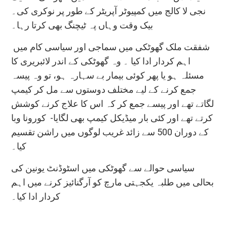
نجی لا کالج میں کمپیوٹر آپریٹر کے طور پر نوکری کی۔
بیک وقت وہاں پہ ٹیچنگ بھی کرتا رہا۔
شفقت ملک گھوٹکی میں سماجی اور سیاسی کام میں
اہم کردار ادا کیا ۔ وہ گھوٹکی کے اندر لائبریری کا
مسئلہ ہو یا پھر کوئی بیمار بے سہارہ ہو، تو وہ پیسہ
جمع کرنے کے لیے مختلف دوستوں سے مل کر کیمپ
لگاتے تھے اور پیسے جمع کر کہ اس کا علاج کرنے کوشش
کرتے تھے اور کئی بار میڈیکل کیمپ بھی لگایا- کورونا وبا
کے دوران 500 سے زائد غریب لوگوں میں راشن تقسیم
کیا۔
سیاسی حوالے سے گھوٹکی میں اسٹوڈنٹ یونین کی
بحالی میں طلبہ یکجہتی مارچ کو آرگنائیز کرنے میں اہم
کردار ادا کیا۔