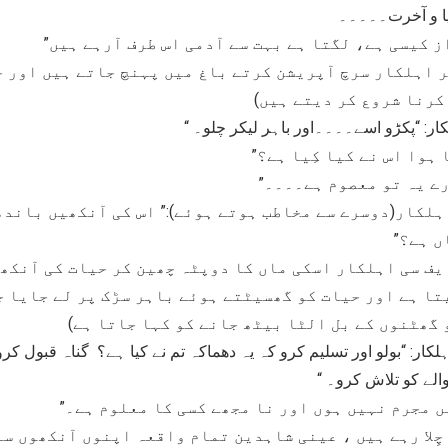
نیا و آخرت۔۔۔۔۔
ز کیسی ہے، لگتا ہے بہت سے آدمی اس طرف آرہے ہیں”
 اہلکار سرچ آپریشن کرتے باغ میں پہنچ جاتے ہیں اور ح
کرنا شروع کر دیتے ہیں)
کار: “پکڑو اسے۔۔۔۔اور باہر لیکر چلو۔ “
 ہوا اس نے کیا کِیا ہے؟”
رے یہ تو معصوم ہے۔۔۔۔”
ہلکار(دوسرے سے مخاطب ہوتے ہوئے):” اس کی آنکھیں باند
ں ہے؟”
یف سی اہلکار اسکی ماں کا دوپٹہ چھین کر حیات کی آنکھ
تا ہے اور حیات کو گھسیٹتے ہوئے باہر سڑک پر لے جایا ج
 گھٹنوں کے بل الٹا بیٹھ جانے کو کہا جاتا ہے)
کار: “بولو اور تسلیم کرو کہ یہ دھماکہ تم نے کیا ہے؟ گناہ قبول کرو
والے کو تلاش کرو۔ “
ں مجرم نہیں ہوں اور نا مجھے کسی کا معلوم ہے۔”
چِلا رہے ہیں ، عینی شاہدین تمام واقعہ اپنوں آنکھوں سے