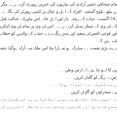
، تمام صحافی جشن آزادی کی تیاریوں کی خبریں رپورٹ کرتے رہے مگر
ر بیٹھے بلوچ گمشدہ افراد کے اہل و عیال پر کسی رپورٹر کی نگاہ نہ
صبحِ آذادی 14 اگست، حیات کے رشتہ دار اور اہلِ خانہ اس ماورائے عدالت قت
ائے ٹی وی کے چینلز تبدیل کرتے رہے۔ اس ٹی وی پر تمام ٹی وی اینکرز
ور فوجی افسران سفید اور سبز رنگ پہنے، حیات کے والدین کو خطاب
ب ہیں کہ
 بہت بڑی نعمت ہے مبارک ہو تمہارا بیٹا اس ملک سے آزاد ہوگیا, جش
۔۔۔
وں کا لہو چاہیئے اے ارض وطن۔۔۔
ضِ بے رنگ کو گلنار کریں۔۔۔
ں سے کلیجہ ترا ٹھنڈا ہوگا۔۔۔
ترے صحراؤں کو گلزار کریں۔۔۔
نہ نہیں بلکہ حقائق پر مبنی ایک کہانی ہے جومقتول کے 
ینی شاہدین اور قریبی دوستوں سے باضابطہ انٹرویو کر 