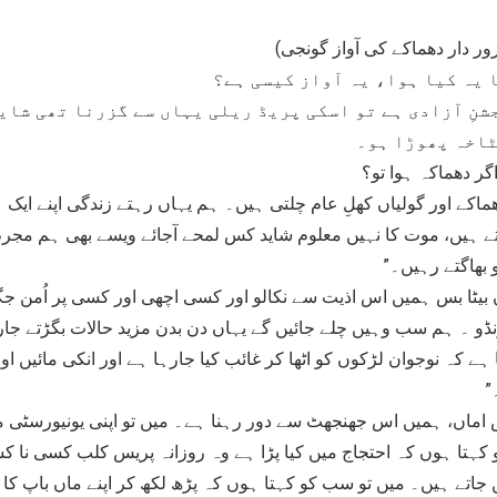
زور دار دھماکے کی آواز گونجی)
 یہ کیا ہوا، یہ آواز کیسی ہے؟
شنِ آزادی ہے تو اسکی پریڈ ریلی یہاں سے گزرنا تھی شای
ٹاخہ پھوڑا ہو۔
اگر دھماکہ ہوا تو؟
ھماکے اور گولیاں کھلِ عام چلتی ہیں۔ ہم یہاں رہتے زندگی اپنے ایک ہ
ے ہیں، موت کا نہیں معلوم شاید کس لمحے آجائے ویسے بھی ہم مجر
 بھاگتے رہیں۔”
 بیٹا بس ہمیں اس اذیت سے نکالو اور کسی اچھی اور کسی پر اُمن جگ
ڈو ۔ ہم سب وہیں چلے جائیں گے یہاں دن بدن مزید حالات بگڑتے جا
ہے کہ نوجوان لڑکوں کو اٹھا کر غائب کیا جارہا ہے اور انکی مائیں اور
”
اماں، ہمیں اس جھنجھٹ سے دور رہنا ہے۔ میں تو اپنی یونیورسٹی م
کہتا ہوں کہ احتجاج میں کیا پڑا ہے وہ روزانہ پریس کلب کسی نا 
 جاتے ہیں۔ میں تو سب کو کہتا ہوں کہ پڑھ لکھ کر اپنے ماں باپ کا س