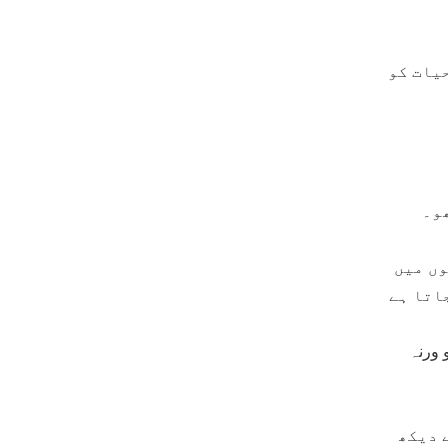
یات کو
ھو۔
وں میں
اتا ہے
 ورنہ
 دیکھ