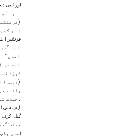
اور اپنی د
۔۔یہ آوا
(فرنٹئیر
زد و کوب 
فرنٹئیر اہل
ابا: “کیا
اماں:” ا
ایف سی ا
کپڑا کہا
(دوسرا ا
باندھ دی
،حیات کو
ایف سی اہل
گناہ کرنے 
حیات: “می
(ماں باپ 