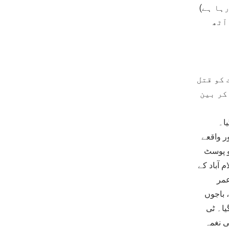
ہا ہے)
آٹھ
 کو قتل
کر بین
ا۔
ر واقعے
و پوسٹ
م آباد کے
عمر
 باجوں
یا۔ ٹی
ی نغمہ