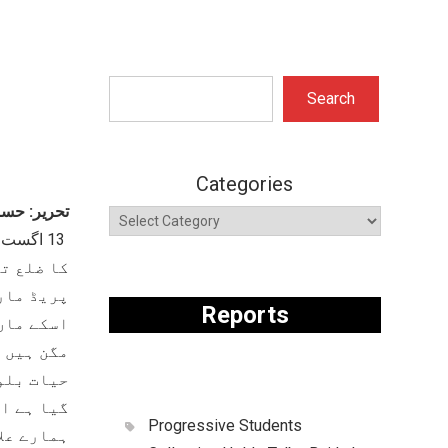
Search
Search
Categories
تحریر: حس
کا ضلع تر
پریڈ مار
Reports
اسکے ماں
مگن ہیں ا
حیات بلو
گیا ہے ا
Progressive Students
ہمارے علا