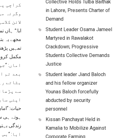
Collective Holds Tulba Baithak
کراچی پہ
in Lahore, Presents Charter of
وگرنہ می
Demand
لائن کلاس
Student Leader Osama Jameel
ابا:” ہاں ت
Martyred in Rawalakot
مجھے یہ بت
Crackdown; Progressive
تمہیں پڑھن
Students Collective Demands
مکمل کرو
Justice
اماں: “جو
بعد تم ا
Student leader Jiand Baloch
بٹاتے رہ
and his fellow organizer
سے پڑھائ
Younas Baloch forcefully
اپنی سار
abducted by security
حیات: “اما
personnel
ہوتے ہی سی
Kissan Panchayat Held in
زندگی بہت
Kamalia to Mobilize Against
ابا: “بس 
Corporate Farming