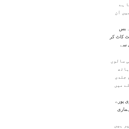
ا ہے
یں آن
ے۔ بس
یٹ کاٹ کر
ی سے
ی سالوں
ہاتھ
 جلدی
ے میں
ی پورے
ہماری
پر ہیں