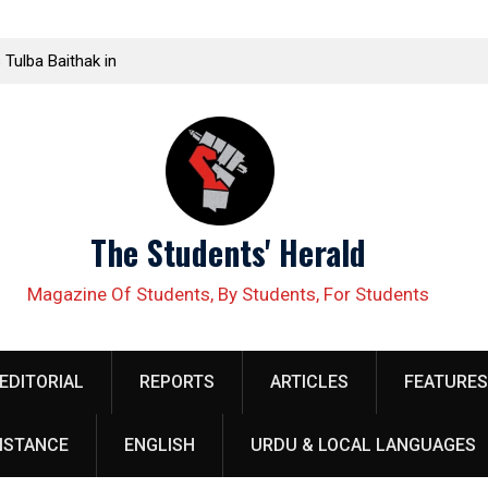
 Tulba Baithak in
ed in Rawalakot
lective Demands
ellow organizer
 security
The Students' Herald
obilize Against
Magazine Of Students, By Students, For Students
ناصر باغ میں
EDITORIAL
REPORTS
ARTICLES
FEATURES
h at Quaid e
ISTANCE
ENGLISH
URDU & LOCAL LANGUAGES
بہاوالدین زکریا 