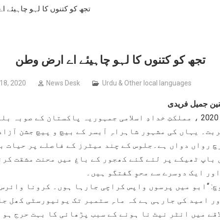
تجھ کو کتنوں کا لہو چاہیئے 
 organized by
تجھ کو کتنوں کا لہو چاہیئے اے ارض وطن
18, 2020
News Desk
Urdu & Other local languages
نین جمیل فریدی
13 اگست 2020 ، مملکتِ خدادِ اسلامی جمہوریہ پاکستان کے صوبہ 
بت۔ یہاں کی مشہور شاہراہِ آبسر کے بیچ و پیچ جشن آزاد
چ رواں دواں ہے۔جلوس کے چند میٹرز کے فاصلے پر حیات ب
 باپ ٹھیکے پر لئے گئے کھجور کے باغ میں محنت مشقت کرن
ور ایک دوسرے سے محوِ گفتگو ہیں۔
چ: “ابو میں پرسوں واپس کراچی جارہا ہوں۔ کرونا وائرس
ور امید کی جارہی ہے کہ ماہِ ستمبر تک یونیورسٹی کھل جا
قے میں انٹر نیٹ نا ہونے کے سبب پڑھائی کا بہت حرج ہو 