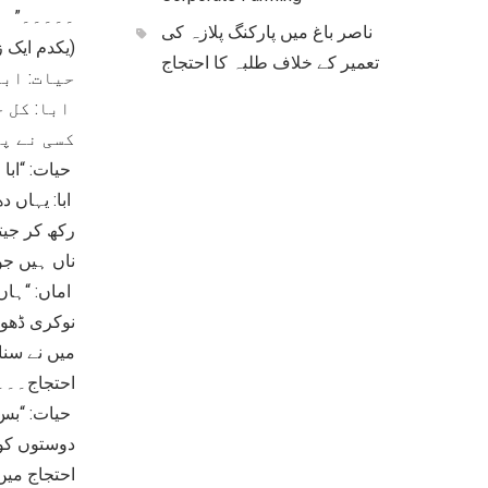
۔۔۔۔۔”
ناصر باغ میں پارکنگ پلازہ کی
(یکدم ایک 
تعمیر کے خلاف طلبہ کا احتجاج
حیات: ابا
ابا: کل ج
کسی نے پ
حیات: “ابا 
ابا: یہاں د
رکھ کر جیت
ناں ہیں جو
اماں: “ہاں
نوکری ڈھون
میں نے سنا 
احتجاج۔۔۔
حیات: “بس 
دوستوں کو 
احتجاج میں