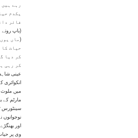
رہے ہیں 
یکدم حیا
فائر داغ
(باپ روتے 
(ماں یوں
حیات کا 
کر دیا گی
کر رہی ہ
عینی شاہدی
انکوائری ک
میں ملوث ف
مارٹم کے بع
سینٹورس ٹا
نوجوانوں ن
اور بھنگڑے
وی پر حیات