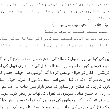
اور حیات بندوق کے نوک پر اپنی بے گناہی کی دلیلیں دے ر
ت پر گولیوں کی بوچھاڑ کر دی جاتی ہے اور اس کے جسم پر 
ے جاتے ہیں۔
ہوئے چلاتا ہے مجھے بھی مار دو۔۔۔)
 جیسے ہمیشہ کیلئے خاموش ہوگئی)
چھوٹا بھائی آدھے گھنٹے بعد گھر آ کر بتاتا ہے کہ حیات
ا۔ گھر صفِ ماتم بن گیا اور بہن اسکا بستہ سینے سے لگا 
ے۔
ن کی گواہی اور مقتول کے والد کی مدعیت میں مقدمہ درج کر لیا گی
ے بعد فرنٹئیر کور نے اس ماورائے عدالت قتل کی ذمہ داری قبول کی او
رنٹئیر اہلکار کو حوالۂ پولیس کر دیا گیا۔گولیوں سے چھلنی جسم ک
د رات دیر گئے دفنا دیا گیا۔ عین اسی لمحے لاہور کے لبرٹی چوک، اسلا
ور، کراچی کے کلفٹن اور پشاور کے صدر بازار میں حیات ہی کے ہم 
ے آزادی کا جشن منایا۔ منچلوں نے ڈھول کی تھاپ پر رقص کرتے ہوئے ،
 سے فرنٹئیر کورز کے نوجوانوں کی قربانیوں کو خراجِ تحسین پیش کیا گ
 کے قتل کی خبروں کی بجائے ‘اس پرچم کے سائے تلے ہم ایک ہیں’ مل