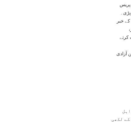
 پریس
 پڑی۔
ل کے خبر
،
 کرتے
ن آزادی
اہل
کے لکھی