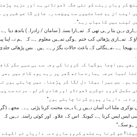
نچ کر وہاں رہنے کو نئی جگہ ڈھونڈنی ہے اور مزید پڑھن
ں اپنے ان ہم جماعتیوں سے پیچھے رہ جاؤں گا جو شہروں م
یں لینے میں کامیاب رہے”۔
مہاری بہن بتا رہی تھی کہ تمہارا بستہ( سامان / زادراہ) باندھ دیا ہ
اؤ کہ تمہاری پڑھائی کب ختم ہوگی تمہیں معلوم ہے کہ ہم نے اپنا پ
ے بھیجا ہے ،مہنگائی کے باعث حالات بگڑ رہے ہیں۔ بس پڑھائی جلد
۔
 بھی ہو, اچھا ہوگیا کہ کرونا کی وجہ سے ہی سہی مگر کاف
تنا لمبا عرصہ ہمارے ساتھ گھر پر رہے ہو، کام میں بھی 
ے ہو۔ بس میرا بیٹا دل لگا کر پڑھنا۔ میں چاہتی ہوں تم
ی مکمل کرو، نوکری ڈھونڈو اور شادی کرلو۔ مرنے سے پہل
ی ذمہ داریاں پوری کرنا چاہتی ہوں”
ں نوکری ملنا اب آسان نہیں رہا بہت محنت کرنا پڑتی ہے۔ مجھے ڈگر
 ایس ایس کرنا ہے کیونکہ اس کے علاوہ اور کوئی راستہ نہیں کہ 
ر ہو سکے”
بیٹا! جو کرنا ہے جلدی کرو، ساری ذمہ داریاں تم اکیلے 