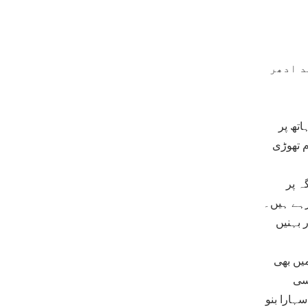
د ادھر
اتھ پر
م تھوڑی
ہ پر
رہے ہیں۔
 بہنیں
یں بھی
کسی
ہارا بنو