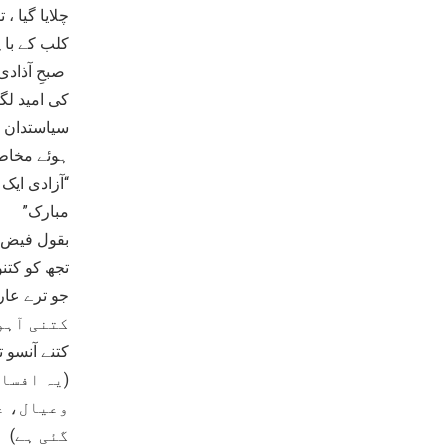
چلایا گیا 
کلب کے باہ
کی امید لگ
سیاستدان ا
ہوئے مخاط
“آزادی ایک
مبارک”
بقول فیض
تجھ کو کتن
جو ترے عار
کتنی آہو
کتنے آنسو 
(یہ افسا
وعیال، ع
گئی ہے)