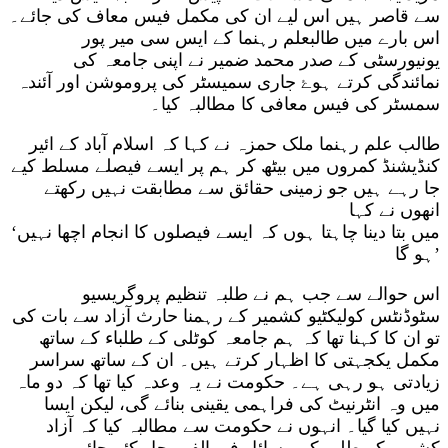
سے قاصر ہیں اس لیے ان کی مکمل فیس معاف کی جائے۔
اس بارے میں طالبعلم رہنما کے ایس سی میر پور
یونیورسٹی کے صدر محمد ضمیر نے اپنی جامعہ کی
نمائندگی کرتے ہوۓ جاری سمیسٹر کی پروموشن اور آئندہ
سمسٹر کی فیس معافی کا مطالبہ کیا۔
طالب علم رہنما ملک حمزہ نے کہا کہ اسلام آباد کے ائیر
کنڈیشنڈ کمروں میں بیٹھ کر ہم پر ایسے فیصلے مسلط کیے
جا رہے ہیں جو زمینی حقائق سے مطابقت نہیں رکھتے
انھوں نے کہا
‘میں بتا دینا چاہتا ہوں کہ ایسے فیصلوں کا انجام اچھا نہیں
ہو گا’
اس حوالے سے جب ہم نے طلبہ تنظیم پروگریسیو
سٹوڈنٹس کولیکٹیو کشمیر کے رہمنا حارث آزاد سے بات کی
تو ان کا کہنا تھا کہ ہم جامعہ کوٹلی کے طلباء کے ساتھ
مکمل یکجہتی کا اظہار کرتے ہیں۔ ان کے ساتھ سراسر
زیادتی ہو رہی ہے۔ حکومت نے یہ وعدہ کیا تھا کہ دو ماہ
میں وہ انٹرنیٹ کی فراہمی یقینی بنائے گی، لیکن ایسا
نہیں کیا گیا۔ انہوں نے حکومت سے مطالبہ کیا کہ آزاد