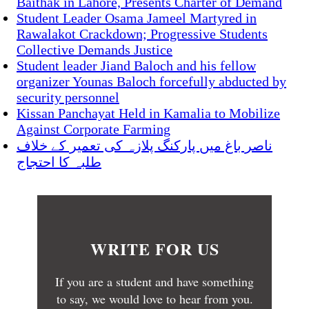
Baithak in Lahore, Presents Charter of Demand
Student Leader Osama Jameel Martyred in
Rawalakot Crackdown; Progressive Students
Collective Demands Justice
Student leader Jiand Baloch and his fellow
organizer Younas Baloch forcefully abducted by
security personnel
Kissan Panchayat Held in Kamalia to Mobilize
Against Corporate Farming
ناصر باغ میں پارکنگ پلازہ کی تعمیر کے خلاف
طلبہ کا احتجاج
WRITE FOR US
If you are a student and have something
to say, we would love to hear from you.