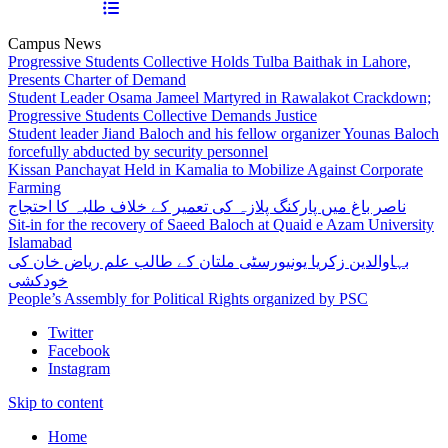
Campus News
Progressive Students Collective Holds Tulba Baithak in Lahore,
Presents Charter of Demand
Student Leader Osama Jameel Martyred in Rawalakot Crackdown;
Progressive Students Collective Demands Justice
Student leader Jiand Baloch and his fellow organizer Younas Baloch
forcefully abducted by security personnel
Kissan Panchayat Held in Kamalia to Mobilize Against Corporate
Farming
ناصر باغ میں پارکنگ پلازہ کی تعمیر کے خلاف طلبہ کا احتجاج
Sit-in for the recovery of Saeed Baloch at Quaid e Azam University
Islamabad
بہاوالدین زکریا یونیورسٹی ملتان کے طالب علم ریاض خان کی
خودکشی
People’s Assembly for Political Rights organized by PSC
Twitter
Facebook
Instagram
Skip to content
Home