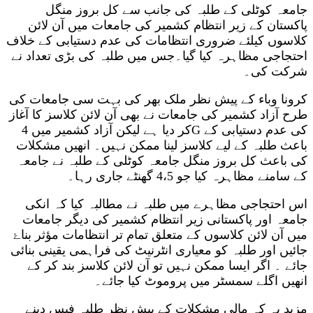
جامعہ کوٹلی کے طلبہ کی جانب سے کل بروز منگل
پاکستان کے زیر انتظام کشمیر کی جامعات میں آن لائن
کلاسوں کیلئے ضروری انتظامات کی عدم دستیابی کے خلاف
احتجاجی مظاہرہ کیا گیا۔جس میں طلبہ کی بڑی تعداد نے
شرکت کی۔
کرونا وباء کے پیش نظر ملک بھر کی بہت سی جامعات کی
طرح آزاد کشمیر کی جامعات نے بھی آن لائن کلاسز کا آغاز
کر دیا ہے لیکن آزاد کشمیر میں 4G کی عدم دستیابی کے
باعث طلبہ کے لیے کلاسز لینا ممکن نہیں۔ انھیں مشکلات
کی باعث کل بروز منگل جامعہ کوٹلی کے طلبہ نے جامعہ
کے سامنے مظاہرہ کیا جو 4،5 گھنٹے جاری رہا۔
اس احتجاجی مظاہرے میں طلبہ نے مطالبہ کیا کہ انکی
جامعہ اور پاکستانی زیر انتظام کشمیر کی دیگر جامعات
میں آن لائن کلاسوں کے متعلق تمام تر انتظامات مؤثر بناۓ
جائیں اور طلبہ کو معیاری انٹرنیٹ کی فراہمی یقینی بنائی
جائے ۔ اگر ایسا ممکن نہیں تو آن لائن کلاسز بند کر کے
انھیں اگلے سمسٹر میں پروموٹ کیا جائے۔
مزید یہ کہ مالی مشکلات کے پیش نظر طلبہ فیس دینے