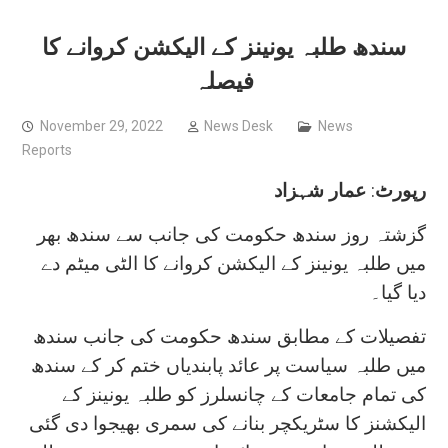
سندھ طلبہ یونینز کے الیکشن کروانے کا
فیصلہ
November 29, 2022
News Desk
News
Reports
شہزاد
عمار
:
رپورٹ
گزشتہ روز سندھ حکومت کی جانب سے سندھ بھر
میں طلبہ یونینز کے الیکشن کروانے کا الٹی میٹم دے
دیا گیا۔
تفصیلات کے مطابق سندھ حکومت کی جانب سندھ
میں طلبہ سیاست پر عائد پابندیاں ختم کر کے سندھ
کی تمام جامعات کے چانسلرز کو طلبہ یونینز کے
الیکشنز کا سٹریکچر بنانے کی سمری بھیجوا دی گئی