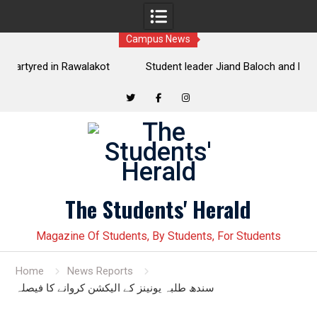
Campus News
t
Student leader Jiand Baloch and his fellow organizer
s
Younas Baloch forcefully abducted by security personnel
Twitter
Facebook
Instagram
Skip
to
content
The Students' Herald
Magazine Of Students, By Students, For Students
Home
News Reports
سندھ طلبہ یونینز کے الیکشن کروانے کا فیصلہ