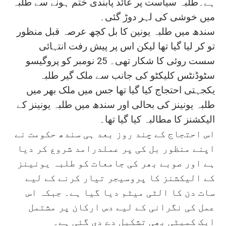
ہے۔طلبہ سیاست پر عائد پابندی ختم ہونے سے طلبہ
میں خوشی کی لہر دوڑ گئی۔
سندھ میں طلبہ یونین کا بل کچھ عرصہ قبل منظور
تو کر لیا گیا تھا لیکن اس پر پیش رفت انتہائی
سست روئی کا شکار تھی۔ 25 نومبر کو پروگیسو
سٹوڈنٹس کلیکٹو کی جانب سے ملک گیر طلبہ
یکجہتی احتجاج کیا گیا تھا جس میں ملک بھر میں
طلبہ یونینز کی بحالی اور سندھ میں طلبہ یونینز کے
الیکشنز کا مطالبہ کیا گیا تھا۔
اس احتجاج کے چند روز بعد ہی سندھ حکومت نے
اپنے منظور بل کی پر عملدرامد شروع کر دیا
ہے اور صوبے بھر کی جامعات کو طلبہ یونینز
کے الیکشنز کا پروسیجر تیار کرنے کے لیے
سات دن کا الٹی میٹم دیا گیا ہے۔ جبکہ اس
عمل کی نگرانی کے لیے دس ارکان پر مشتمل
ایک کمیٹی بھی تشکیل دے دی گئی ہے۔