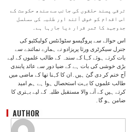
ترقی پسند حلقوں کی جانب سے سندھ حکومت کے
اس اقدام کو خوش آئند اور طلبہ کی مسلسل
جدوجہد کا ثمر قرار دیا جارہا ہے۔
اس حوالے سے پروگیسو سٹوڈنٹس کولیکٹیو کی
جنرل سیکرٹری ورثا پریزادو نے ہمارے نمائندے سے
بات کرتے ہوئے کہا کے سندہ کے طالب علموں کے لیے
بڑی خوشی کی بات ہے کے ضیا دور سے عائد پابندی
آج ختم کر دی گئ ہیں۔ان کا کہنا تھا کے ماضی میں
طالب علموں کا بہت استحصال ہوا ہے ہم امید
کرتے ہیں کے آنے والا مستقبل طلبہ کے لیے بہتری کا
ضامن ہو گا۔
AUTHOR