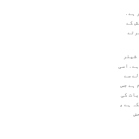
ی معیشیت دنیا کی سب سے بڑی جبکہ کیوبا 67 پر ہے .
ش کے
رتے
 شیئر
ے . اسی
لے سے
 ہے جس
یات کی
ہ ہے ،
ض