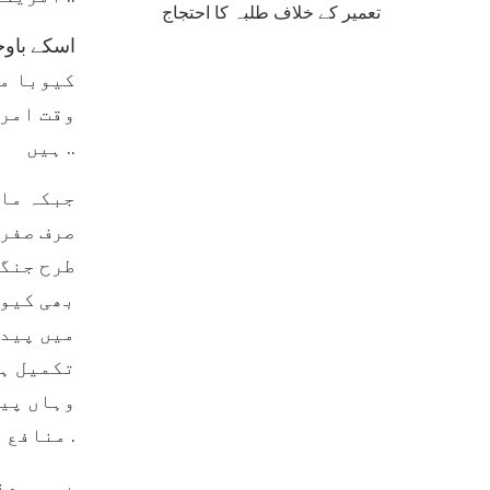
تعمیر کے خلاف طلبہ کا احتجاج
کیوبا می
وقت امری
ہیں ..
جبکہ ما
صرف صفر 
طرح جنگل
بھی کیوب
میں پیدا
تکمیل ہے
وہاں پید
منافع کی ہوس ہے .
یہ ہی من