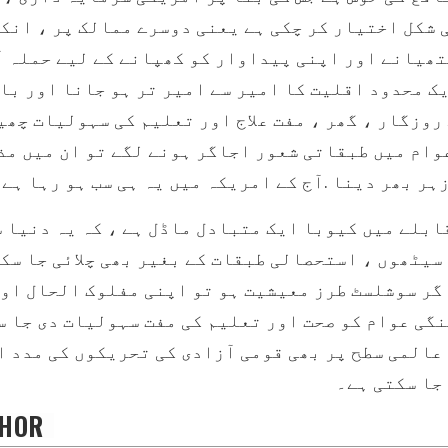
شکل اختیار کر چکی ہے یعنی دوسرے ممالک پر ، انک
ھیانے اور اپنی پیداوار کو کھپانے کے لیے حملہ آ
یک محدود اقلیت کا امیر سے امیر تر ہو جانا اور با
روزگار ، گھر ، مفت علاج اور تعلیم کی سہولیات چھی
وام میں طبقاتی شعور اجاگر ہونے لگے تو ان میں مذ
ابلے میں کیوبا ایک متبادل ماڈل ہے ، کہ یہ دنیا 
سیٹھوں ، استحصالی طبقات کے بغیر بھی چلائی جا سکت
گر سوشلسٹ طرز معیشیت ہو تو اپنی مفلوک الحال او
گی عوام کو صحت اور تعلیم کی مفت سہولیات دی جا س
عالمی سطح پر بھی قومی آزادی کی تحریکوں کی مدد ا
جا سکتی ہے۔
HOR