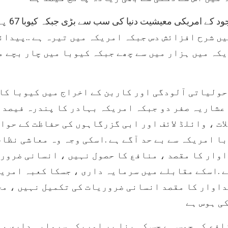
اسکے باوجود کے امریک
ں شرح افزائش دس جبکہ امریکہ میں تیرہ ہے ..پیدائ
کہ میں ہزار میں سے چھے جبکہ کیوبا میں چار بچے م
حولیاتی آلودگی اور کاربن کے اخراج میں کیوبا کا
عشاریہ صفر دو جبکہ امریکہ بہادر کا پندرہ فیصد ہ
ات ، وائلڈ لائف اور ابی گزرگاہوں کی حفاظت کے حوا
ا امریکہ سے بے حد آگے ہے .اسکی وجہ وہ معاشی نظام
وار کا مقصد ، منافع کا حصول نہیں ، انسانی ضرور
 .اسکے مقابلے میں سرمایہ داری ، جسکا کعبہ امریک
اوار کا مقصد انسانی ضروریات کی تکمیل نہیں ، مح
افع کی حوس ہے جس کی بنا پر امریکی سرمایہ داری ،