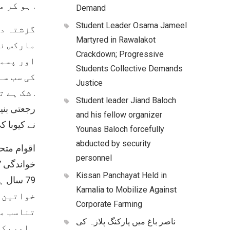
ہو کر مارے جا چکے ہیں .
Demand
Student Leader Osama Jameel
گزشتہ دن
Martyred in Rawalakot
مارکس نے
Crackdown; Progressive
اور پسما
Students Collective Demands
کی سب سے
Justice
شک ہے تو کیوبا کو بطور ایک کیس سٹڈی کے طور پر دیکھا جا سکتا ہے .
Student leader Jiand Baloch
رجعتی بنی
and his fellow organizer
نے کیوبا ک
Younas Baloch forcefully
abducted by security
اقوام متحد
personnel
Kissan Panchayat Held in
Kamalia to Mobilize Against
خواتین ک
Corporate Farming
تناسب مح
ناصر باغ میں پارکنگ پلازہ کی
امریکہ میں اس سے دگنی سے بھی زیادہ پانچ فیصد ہے ..