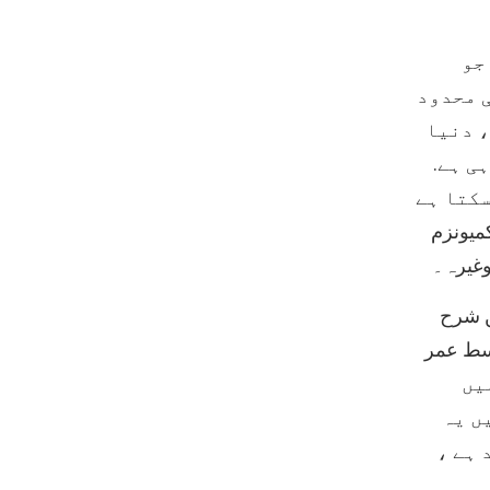
جو
ی محدود
، دنیا
ی ہے.
میونزم
 وغیرہ۔
یں شرح
 . کیوبا میں اوسط عمر
ٹ میں
ں یہ
 ہے ،