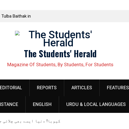
 Tulba Baithak in
ed in Rawalakot
lective Demands
The Students' Herald
ellow organizer
 security
Magazine Of Students, By Students, For Students
obilize Against
EDITORIAL
REPORTS
ARTICLES
FEATURES
ناصر باغ میں
ISTANCE
ENGLISH
URDU & LOCAL LANGUAGES
h at Quaid e
کیوبا! دنیا ایسے بھی چلائی 
بہاوالدین زکریا 