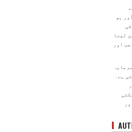
ے
ور ہو
قی
ن لینا
ھب اور
سرمایہ
ی ہے .
ر
کتی
ور
AUT