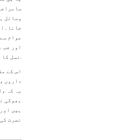
سامراجی 
وسائل ہت
جانا . ا
عوام سے 
اور جب ع
نسل کا زہر بھر دینا .آج کے امریکہ میں یہ ہی سب ہو رہا ہے.
اس کے مق
داروں ، 
یہ کہ ،ا
بھوکی نن
ہیں اور 
نصرت کی 