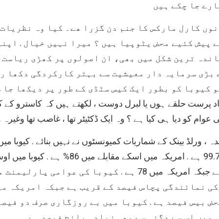
وں کارل مارکس کا جنم دن گزرا ھے۔ کیا وہ نظریات 
 پیش کئیے محض یٹوپیا ہیں ؟ میرا نہیں خیال . اپن
ندہ ترین شکل میں بھی، ان اصولوں پر کھڑی ریاست 
 بڑی سرمایہ دار معیشیت سے بہتر کارکردگی دکھا رہ
اد پرست حلقے ہوں یا لبرل دوست ، لکھتے ہیں کہ کاسترو کے ک
ی عوام کو دیا ہی کیا ہے ؟ وہ ایک ڈکٹیٹر تھا ، غاصب تھا وغیرہ
ہ ، ورلڈ بینک کے شماریات کمیونسٹوں نے نہیں بنائے . کیوبا م
خواندگی 99.7 ہے . امریکہ میں اسکے مقابلے میں 86% ہے
79 سال ہے جبکہ امریکہ میں 78 ہے . کیوبا کی عوامی پارلیمن
ی نمائندگی پچاس فیصد کے قریب ہے جبکہ امریکہ می
ض بیس فیصد ہے . کیوبا میں بے روزگاری صرف دو فیصد