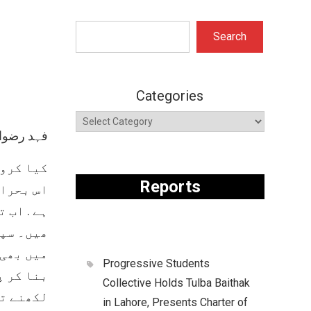
Search
Search
Categories
فہد رضوا
کیا کرون
Reports
اس بحران
ہے . اب 
ھیں۔ سپی
میں بھی 
Progressive Students
بنا کر پ
Collective Holds Tulba Baithak
لکھنے تک
in Lahore, Presents Charter of