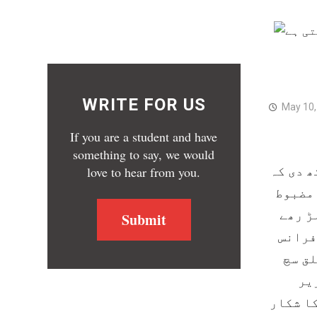
People’s Assembly for Political Rights
PSC
WRITE FOR US
May 10,
If you are a student and have
something to say, we would
ھ دی کہ
love to hear from you.
 مضبوط
ڑ رھے
Submit
فرانس
لق سچ
یر
کا شکار