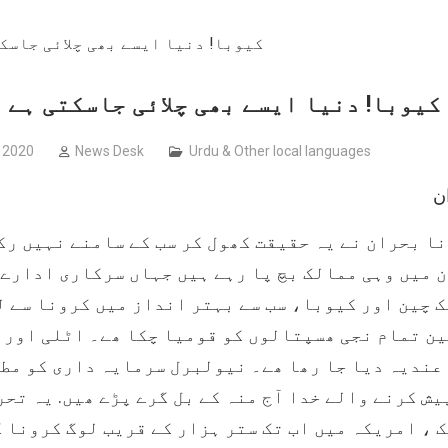
 organized by
کیوبا! دنیا ایسے بھی چلائی جاسکتی ہے
 2020
News Desk
Urdu & Other local languages
ن
ا بحران نے یہ حقیقت کھول کر سب کے سامنے نہیں رک
 میں وہی ممالک بچ پا رہے ہیں جہاں سرکاری ادارے
تک چین اور کیوبا، سب سے بہتر انداز میں کرونا سے ل
ن تمام نجی ھسپتالوں کو قومیا چکا ھے۔ اٹلی اور 
عندیہ دیا جا رھا ھے۔ نیولبرل سرمایہ داری کو مط
یش کرنے والے خدا آج منہ کے بل گرے پڑے ھیں. یہ تحر
 ، امریکہ میں اب تک ستر ہزار کے قریب لوگ کرونا 