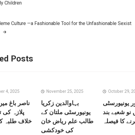
ly Children
tion
eme Culture —a Fashionable Tool for the Unfashionable Sexist
ed Posts
r 4, 2025
November 25, 2025
October 29, 2
ر یونیورسٹی
بہاوالدین زکریا
ناصر باغ میں
 نو شعبے بند
یونیورسٹی ملتان کے
پلازہ کی ت
نے کا فیصلہ
طالب علم ریاض خان
خلاف طلبہ کا
کی خودکشی