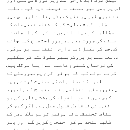
اس پر بھی غیر منصفانہ فیصلہ دیا گیا۔ طلبہ
نے فوری طور پر نئی کمیٹی بنانے اور اس میں
طلبہ کی شمولیت کر کے شفاف تحقیقات کا
مطالبہ کر دیا۔ انہوں نے کہا کہ انصاف نہ
ملنے کی صورت میں بھرپور احتجاج کیا جائے
گس جس کی مکمل ذمہ داری انتظامیہ پر ہوگی۔
اس معاملے پر پروگریسیو سٹوڈنٹس کولیکٹیو
کی ترجمان کلثوم فاطمہ نے اپنا موقف پیش
کرتے ہوئے کہا کہ ہم قراقرم یونیورسٹی کے
طلبہ کے مطالبات کی حمایت کرتے ہیں۔
یونیورسٹی انتظامیہ نے احتجاج کے باوجود
کیس میں نامزد افراد کی پشت پناہی کی جو
انتہائی ناقابل قبول عمل ہے۔ اگر کیس کی
شفاف تحقیقات نہ ہوئیں تو ہم ملک بھر کے
طلبہ متحد ہو کر احتجاج کریں گے اور پھر
مطالبہ وی سی کی معزولی کا ہوگا جو ان عناصر