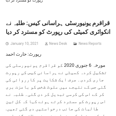
رپورٹ کو مسترد کر دیا
قراقرم یونیورسٹی ہراسانی کیس: طلبہ نے
انکوائری کمیٹی کی رپورٹ کو مسترد کر دیا
January 10, 2021
News Desk
News Reports
رپورٹ: حارث احمد
مورخہ 6 جنوری 2020 کو قراقرم یونیورسٹی کی
تشکیل کردہ کمیٹی نے ہراسانی کیس کی رپورٹ
جاری کردی۔ صرف ایک شکایت پر کارروائی کی
گئی جس کے نتیجے میں ملوث شخص کو باعزت بری
کر کے اس کی کرسی تبدیل کر دی گئی۔ طلبہ نے
اس رپورٹ کو مسترد کرتے ہوئے کہا کہ کل تین
طالبات کی جانب درخواستیں دی گئی تھیں.
لیکن صرف ایک درخواست زیر غور لائی گئی اور