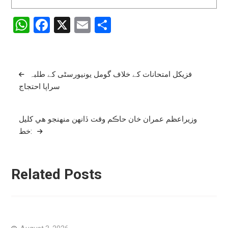
WhatsApp
Facebook
X
Email
Share
Post
فزیکل امتحانات کے خلاف گومل یونیورسٹی کے طلبہ
سراپا احتجاج
navigation
وزيراعظم عمران خان حاڪم وقت ڏانهن منهنجو ھي کليل
خط:
Related Posts