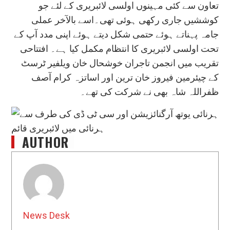
تعاون سے کئی مہینوں اولسی لائبریری کے لئے جو
کوششیں جاری رکھی ہوئی تھی۔اسے بالآخر عملی
جامہ پہناتے ہوئے حتمی شکل دیتے ہوئے اپنی مدد آپ کے
تحت اولسی لائبریری کا انتظام مکمل کیا ہے۔ افتتاحی
تقریب میں انجمن تاجران خوشحال خان ویلفیر ٹرسٹ
کے چیئرمین فیروز خان ترین اور اساتزہ کرام آصف
ظفراللہ شاہ بھی نے شرکت کی تھے۔
AUTHOR
News Desk