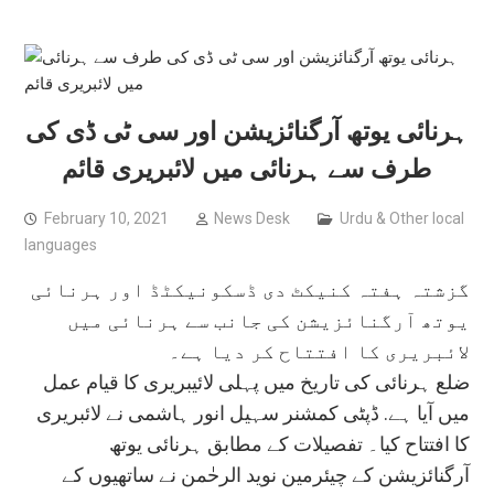
ہرنائی یوتھ آرگنائزیشن اور سی ٹی ڈی کی
طرف سے ہرنائی میں لائبریری قائم
February 10, 2021
News Desk
Urdu & Other local
languages
گزشتہ ہفتہ کنیکٹ دی ڈسکونیکٹڈ اور ہرنائی
یوتھ آرگنائزیشن کی جانب سے ہرنائی میں
لائبریری کا افتتاح کر دیا ہے۔
ضلع ہرنائی کی تاریخ میں پہلی لائیبریری کا قیام عمل
میں آیا ہے. ڈپٹی کمشنر سہیل انور ہاشمی نے لائبریری
کا افتتاح کیا۔ تفصیلات کے مطابق ہرنائی یوتھ
آرگنائزیشن کے چیئرمین نوید الرحٰمن نے ساتھیوں کے