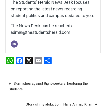
The Students' Herald News Desk focuses
on reporting the latest news regarding
student politics and campus updates to you.
The News Desk can be reached at
admin@thestudentsherald.com
WhatsApp
Facebook
X
Email
Share
Post
Skirmishes against Right-seekers; hectoring the
Students
navigation
Story of my abduction I Haris Ahmad Khan