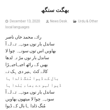
بھگت سنگھ
December 13, 2020
News Desk
Urdu & Other
local languages
رائے محمد خاں ناصر
ساندل بار نوں مونہہ تے لے آ
بھاویں اس توں سونہہ چوا لا
ساندل بار نوں مڑ نہ لدھا
بھیں کے راٹھ اجیہاجیہڑا
کالے کٹ ہنیر دی ہِک تے
بال کے ڈیوا مُنگ دَلدا ہا
ڈیوا لہو دے بھاء بَلدا ہا
ساندل بار نوں مونہہ تے لے آ
سونہہ چوا لا میتھوں بھاویں
مُنگ دَلدا ہا بال کے ڈیوا