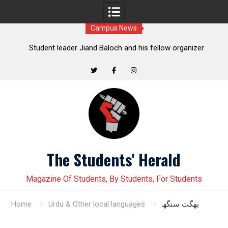
Campus News
t
Student leader Jiand Baloch and his fellow organizer
s
Younas Baloch forcefully abducted by security personnel
Twitter
Facebook
Instagram
Skip
to
content
The Students' Herald
Magazine Of Students, By Students, For Students
Home
Urdu & Other local languages
بھگت سنگھ