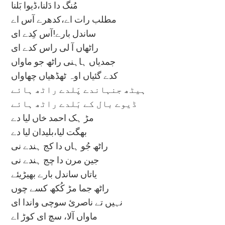
مُنگ دا دَلنا،ڈیوا بَلنا
مطلب رات اے،کدھرے آس اے
ساندل بارے!آس کِدے ای
راٹھاں آ لی راس کدے ای
جمدیاں ہاہنی راٹھ جو ماواں
کدے گئیاں اوہ ٹھڈھیاں چھاواں
ہیٹھ جنہاندے پَلدے راٹھ ہائے
ڈیوے بال کے بَلدے راٹھ ہائے
مڑ ہک احمد خاں لیا دے
بھگت لیا،بلیدان لیا دے
راٹھ جُو ہاں دا کج ہندے نی
جین مرن دا چج ہندے نی
یاتاں ساندل بارے بھیڑیئے
راٹھ جما مڑ کُکھ کسے چوں
نہیں تے ناصرئ سوچی واندا ای
ماواں آلا، سچ ای کوڑ اے